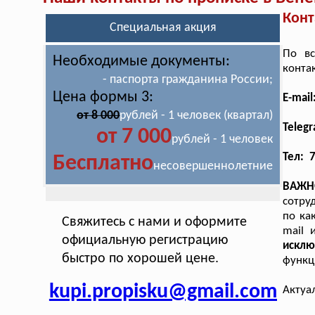
Конт
Специальная акция
По вс
Необходимые документы:
конта
- паспорта гражданина России;
Цена формы 3:
E-mai
от 8 000
рублей - 1 человек (квартал)
Teleg
от 7 000
рублей - 1 человек
Тел: 
Бесплатно
несовершеннолетние
ВАЖН
сотру
по ка
Свяжитесь с нами и оформите
mail 
официальную регистрацию
искл
быстро по хорошей цене.
функц
kupi.propisku@gmail.com
Актуа